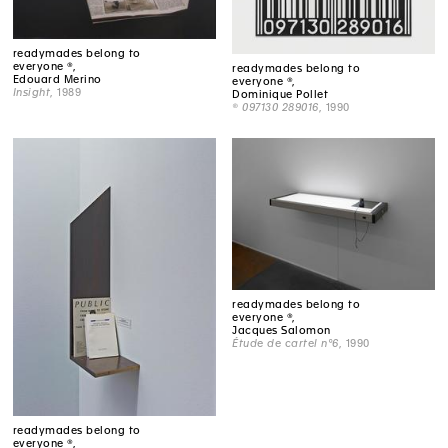
readymades belong to
everyone ®,
readymades belong to
Edouard Merino
everyone ®,
Insight
, 1989
Dominique Pollet
® 097130 289016
, 1990
readymades belong to
everyone ®,
Jacques Salomon
Étude de cartel n°6
, 1990
readymades belong to
everyone ®,