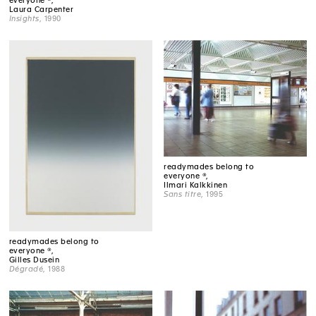
everyone ®,
Laura Carpenter
Insights
, 1990
readymades belong to
everyone ®,
Ilmari Kalkkinen
Sans titre
, 1995
readymades belong to
everyone ®,
Gilles Dusein
Dégradé
, 1988