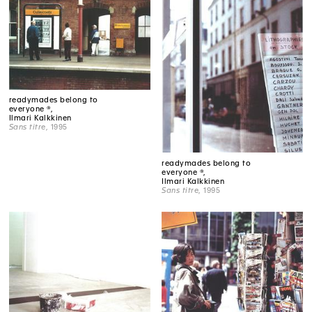
readymades belong to
everyone ®,
Ilmari Kalkkinen
Sans titre
, 1995
readymades belong to
everyone ®,
Ilmari Kalkkinen
Sans titre
, 1995