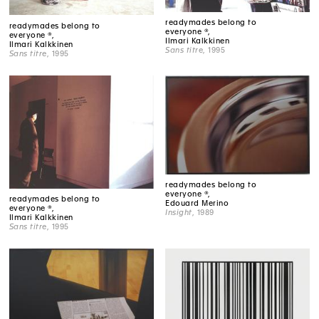
readymades belong to
readymades belong to
everyone ®,
everyone ®,
Ilmari Kalkkinen
Ilmari Kalkkinen
Sans titre
, 1995
Sans titre
, 1995
readymades belong to
everyone ®,
readymades belong to
Edouard Merino
everyone ®,
Insight
, 1989
Ilmari Kalkkinen
Sans titre
, 1995