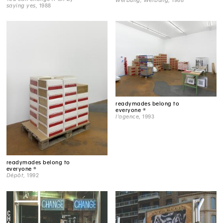
Werbung, Werbung
, 1988
saying yes
, 1988
readymades belong to
everyone ®
l'agence
, 1993
readymades belong to
everyone ®
Dépôt
, 1992