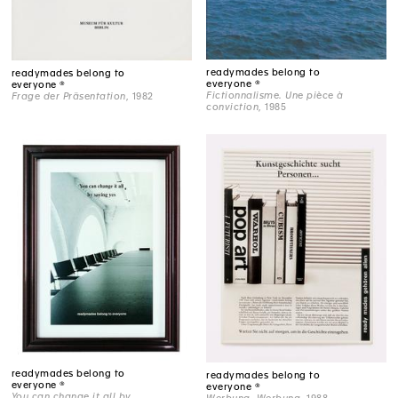
readymades belong to
readymades belong to
everyone ®
everyone ®
Fictionnalisme. Une pièce à
Frage der Präsentation
, 1982
conviction
, 1985
readymades belong to
readymades belong to
everyone ®
everyone ®
You can change it all by