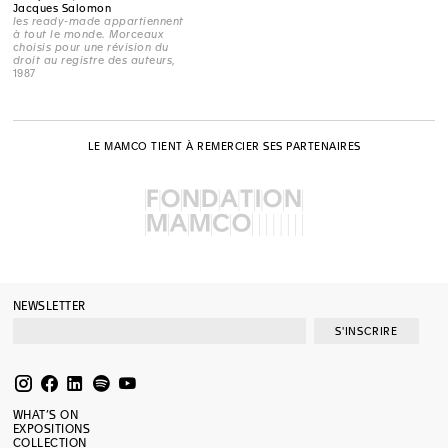
Jacques Salomon
les ready-made appartiennent
à tout le monde. Morceaux
choisis pour une révision du
droit au registre des auteurs
,
1987
LE MAMCO TIENT À REMERCIER SES PARTENAIRES
NEWSLETTER
S'INSCRIRE
WHAT’S ON
EXPOSITIONS
COLLECTION