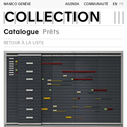
MAMCO GENÈVE
AGENDA
COMMUNAUTÉ
EN
FR
COLLECTION
Catalogue
Prêts
RETOUR À LA LISTE